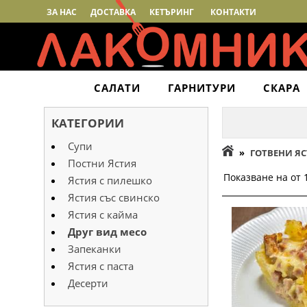
ЗА НАС
ДОСТАВКА
КЕТЪРИНГ
КОНТАКТИ
САЛАТИ
ГАРНИТУРИ
СКАРА
КАТЕГОРИИ
Супи
»
ГОТВЕНИ Я
Постни Ястия
Показване на от 1
Ястия с пилешко
Ястия със свинско
Ястия с кайма
Друг вид месо
Запеканки
Ястия с паста
Десерти