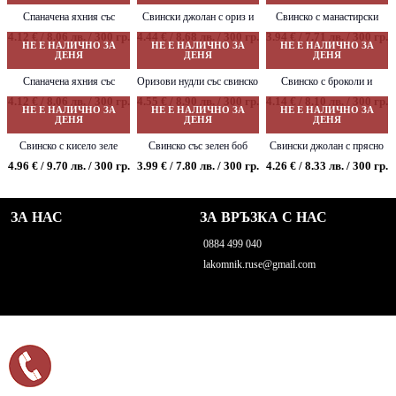
Спаначена яхния със
Свински джолан с ориз и
Свинско с манастирски
свински джолан
гъби
гювеч
4.12 € / 8.06 лв. / 300 гр.
4.44 € / 8.68 лв. / 300 гр.
3.94 € / 7.71 лв. / 300 гр.
НЕ Е НАЛИЧНО ЗА
НЕ Е НАЛИЧНО ЗА
НЕ Е НАЛИЧНО ЗА
ДЕНЯ
ДЕНЯ
ДЕНЯ
Спаначена яхния със
Оризови нудли със свинско
Свинско с броколи и
свинско месо
и зеленчуци
сметана
4.12 € / 8.06 лв. / 300 гр.
4.55 € / 8.90 лв. / 300 гр.
4.14 € / 8.10 лв. / 300 гр.
НЕ Е НАЛИЧНО ЗА
НЕ Е НАЛИЧНО ЗА
НЕ Е НАЛИЧНО ЗА
ДЕНЯ
ДЕНЯ
ДЕНЯ
Свинско с кисело зеле
Свинско със зелен боб
Свински джолан с прясно
зеле на фурна
4.96 € / 9.70 лв. / 300 гр.
3.99 € / 7.80 лв. / 300 гр.
4.26 € / 8.33 лв. / 300 гр.
ЗА НАС
ЗА ВРЪЗКА С НАС
0884 499 040
lakomnik.ruse@gmail.com