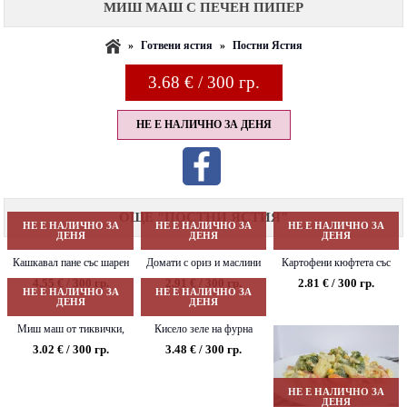
МИШ МАШ С ПЕЧЕН ПИПЕР
»
Готвени ястия
»
Постни Ястия
3.68
€ / 300 гр.
НЕ Е НАЛИЧНО ЗА ДЕНЯ
ОЩЕ "ПОСТНИ ЯСТИЯ"
НЕ Е НАЛИЧНО ЗА
НЕ Е НАЛИЧНО ЗА
НЕ Е НАЛИЧНО ЗА
ДЕНЯ
ДЕНЯ
ДЕНЯ
Кашкавал пане със шарен
Домати с ориз и маслини
Картофени кюфтета със
ориз и лютеница
спанак и млечен сос
4.55 € / 300 гр.
2.91 € / 300 гр.
2.81 € / 300 гр.
НЕ Е НАЛИЧНО ЗА
НЕ Е НАЛИЧНО ЗА
ДЕНЯ
ДЕНЯ
Миш маш от тиквички,
Кисело зеле на фурна
нахут и гъби
3.02 € / 300 гр.
3.48 € / 300 гр.
НЕ Е НАЛИЧНО ЗА
ДЕНЯ