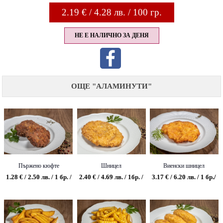
2.19
€ / 4.28 лв. / 100 гр.
НЕ Е НАЛИЧНО ЗА ДЕНЯ
ОЩЕ "АЛАМИНУТИ"
Пържено кюфте
Шницел
Виенски шницел
1.28 € / 2.50 лв. / 1 бр. /
2.40 € / 4.69 лв. / 1бр. /
3.17 € / 6.20 лв. / 1 бр./
0.070 гр.
0.150 гр
0.150 гр.