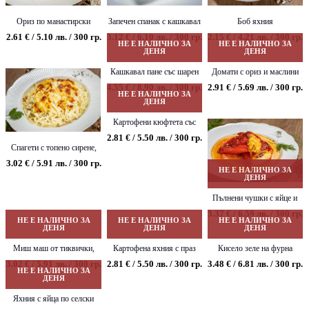
Ориз по манастирски
Запечен спанак с кашкавал
Боб яхния
2.61 € / 5.10 лв. / 300 гр.
3.12 € / 6.10 лв. / 300 гр.
2.15 € / 4.21 лв. / 300 гр.
НЕ Е НАЛИЧНО ЗА
НЕ Е НАЛИЧНО ЗА
ДЕНЯ
ДЕНЯ
Кашкавал пане със шарен
Домати с ориз и маслини
ориз и лютеница
4.55 € / 8.90 лв. / 300 гр.
2.91 € / 5.69 лв. / 300 гр.
НЕ Е НАЛИЧНО ЗА
ДЕНЯ
Картофени кюфтета със
спанак и млечен сос
2.81 € / 5.50 лв. / 300 гр.
Спагети с топено сирене,
сирене и кашкавал
3.02 € / 5.91 лв. / 300 гр.
НЕ Е НАЛИЧНО ЗА
ДЕНЯ
Пълнени чушки с яйце и
сирене
3.37 € / 6.59 лв. / 300 гр.
НЕ Е НАЛИЧНО ЗА
НЕ Е НАЛИЧНО ЗА
НЕ Е НАЛИЧНО ЗА
ДЕНЯ
ДЕНЯ
ДЕНЯ
Миш маш от тиквички,
Картофена яхния с праз
Кисело зеле на фурна
нахут и гъби
3.02 € / 5.91 лв. / 300 гр.
2.81 € / 5.50 лв. / 300 гр.
3.48 € / 6.81 лв. / 300 гр.
НЕ Е НАЛИЧНО ЗА
ДЕНЯ
Яхния с яйца по селски