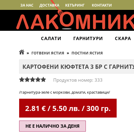
ЗА НАС
ДОСТАВКА
КЕТЪРИНГ
КОНТАКТИ
САЛАТИ
ГАРНИТУРИ
СКАРА
»
ГОТВЕНИ ЯСТИЯ
»
ПОСТНИ ЯСТИЯ
КАРТОФЕНИ КЮФТЕТА 3 БР С ГАРНИТ
Продуктов номер: 333
/гарнитура-зеле с моркови, домати, краставици/
2.81
€ / 5.50 лв. / 300 гр.
НЕ Е НАЛИЧНО ЗА ДЕНЯ