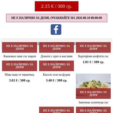
2.15
€ / 300 гр.
НЕ Е НАЛИЧНО ЗА ДЕНЯ, ОЧАКВАЙТЕ НА 2026-08-10 00:00:00
ОЩЕ "ПОСТНИ ЯСТИЯ"
НЕ Е НАЛИЧНО ЗА
НЕ Е НАЛИЧНО ЗА
НЕ Е НАЛИЧНО ЗА
ДЕНЯ
ДЕНЯ
ДЕНЯ
Кашкавал пане със шарен
Домати с ориз и маслини
Картофени кюфтета със
ориз и лютеница
спанак и млечен сос
4.55 € / 300 гр.
2.91 € / 300 гр.
2.81 € / 300 гр.
НЕ Е НАЛИЧНО ЗА
НЕ Е НАЛИЧНО ЗА
ДЕНЯ
ДЕНЯ
Миш маш от тиквички,
Кисело зеле на фурна
нахут и гъби
3.02 € / 300 гр.
3.48 € / 300 гр.
НЕ Е НАЛИЧНО ЗА
ДЕНЯ
Запечени зеленчуци със
сметана
3.02 € / 300 гр.
НЕ Е НАЛИЧНО ЗА
НЕ Е НАЛИЧНО ЗА