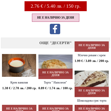
2.76
€ / 5.40 лв. / 150 гр.
НЕ Е НАЛИЧНО ЗА ДЕНЯ
ОЩЕ "ДЕСЕРТИ"
НЕ Е НАЛИЧНО ЗА
ДЕНЯ
Млечно реване с крем
Рафаело
1.99 € / 3.89 лв. / 200 гр.
НЕ Е НАЛИЧНО ЗА
ДЕНЯ
Крем ванилия
Торта " Наполеон"
1.38 € / 2.70 лв. / 200 гр.
0.89 € / 1.74 лв. / 100 гр.
НЕ Е НАЛИЧНО ЗА
ДЕНЯ
Шоколадова грис торта
1.99 € / 3.89 лв. / 150 гр.
НЕ Е НАЛИЧНО ЗА
НЕ Е НАЛИЧНО ЗА
НЕ Е НАЛИЧНО ЗА