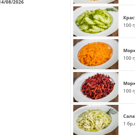
4/08/2026
Крас
100 г
Мор
100 г
Морк
100 г
Сала
1 бр.