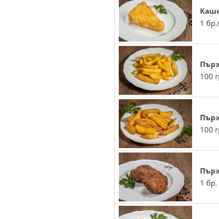
Кашк
1 бр.
Пър
100 г
Пърж
100 г
Пър
1 бр.