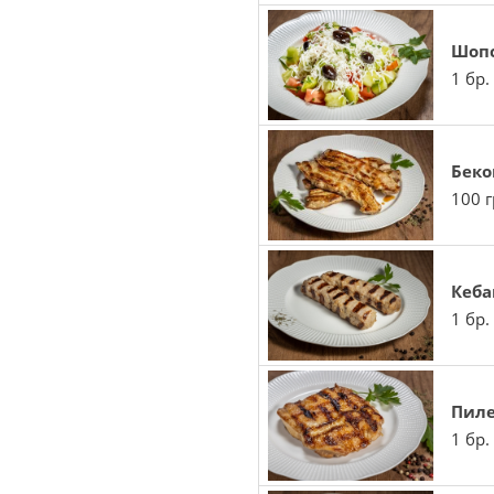
Шопс
1 бр.
Беко
100 г
Кеба
1 бр. 
Пиле
1 бр.