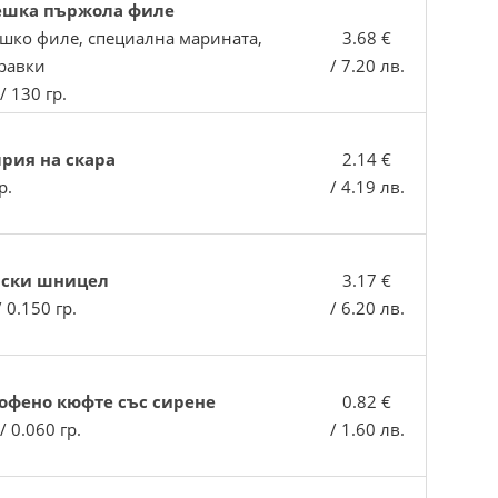
ешка пържола филе
шко филе, специална марината,
3.68 €
равки
/ 7.20 лв.
 / 130 гр.
рия на скара
2.14 €
р.
/ 4.19 лв.
нски шницел
3.17 €
/ 0.150 гр.
/ 6.20 лв.
офено кюфте със сирене
0.82 €
 / 0.060 гр.
/ 1.60 лв.