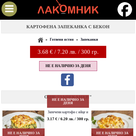
КАРТОФЕНА ЗАПЕКАНКА С БЕКОН
»
Готвени ястия
»
Запеканки
3.68
€ / 7.20 лв. / 300 гр.
НЕ Е НАЛИЧНО ЗА ДЕНЯ
ОЩЕ "ЗАПЕКАНКИ"
НЕ Е НАЛИЧНО ЗА
ДЕНЯ
Запечени картофи с яйце и
сирене
3.17 € / 6.20 лв. / 300 гр.
НЕ Е НАЛИЧНО ЗА
НЕ Е НАЛИЧНО ЗА