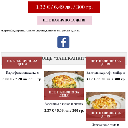
3.32
€ / 6.49 лв. / 300 гр.
НЕ Е НАЛИЧНО ЗА ДЕНЯ
/картофи,сирене,топено сирене,кашкавал,пресен домат/
ОЩЕ "ЗАПЕКАНКИ"
НЕ Е НАЛИЧНО ЗА
НЕ Е НАЛИЧНО ЗА
ДЕНЯ
ДЕНЯ
Картофена запеканка с
Запечени картофи с яйце и
бекон
сирене
3.68 € / 7.20 лв. / 300 гр.
3.17 € / 6.20 лв. / 300 гр.
НЕ Е НАЛИЧНО ЗА
ДЕНЯ
Запеканка с киноа и спанак
3.37 € / 6.59 лв. / 300 гр.
НЕ Е НАЛИЧНО ЗА
ДЕНЯ
Запеканка с пиле и